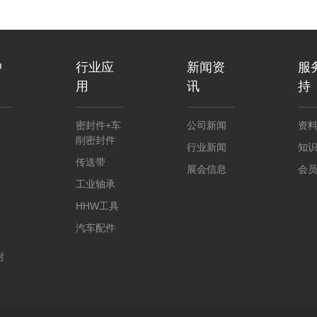
中
行业应
新闻资
服
用
讯
持
密封件+车
公司新闻
资
削密封件
行业新闻
知
传送带
展会信息
会
工业轴承
HHW工具
汽车配件
封