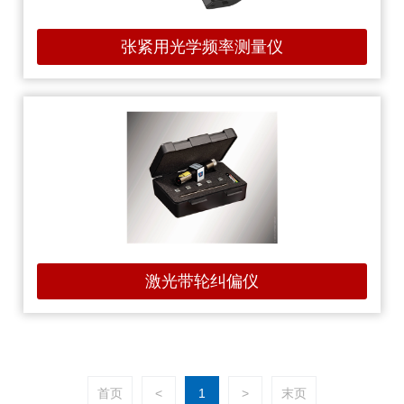
张紧用光学频率测量仪
激光带轮纠偏仪
首页
<
1
>
末页