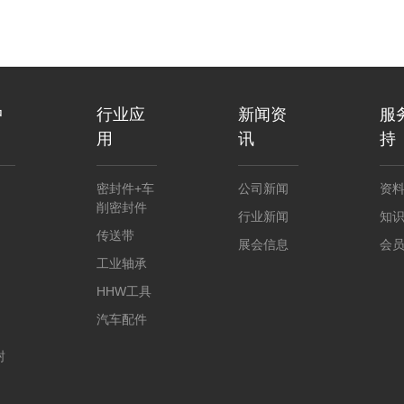
中
行业应
新闻资
服
用
讯
持
密封件+车
公司新闻
资
削密封件
行业新闻
知
传送带
展会信息
会
工业轴承
HHW工具
汽车配件
封