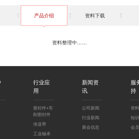
产品介绍
资料下载
资料整理中……
中
行业应
新闻资
服
用
讯
持
密封件+车
公司新闻
资
削密封件
行业新闻
知
传送带
展会信息
会
工业轴承