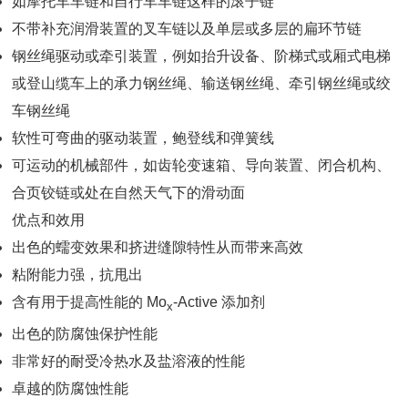
如摩托车车链和自行车车链这样的滚子链
不带补充润滑装置的叉车链以及单层或多层的扁环节链
钢丝绳驱动或牵引装置，例如抬升设备、阶梯式或厢式电梯
或登山缆车上的承力钢丝绳、输送钢丝绳、牵引钢丝绳或绞
车钢丝绳
软性可弯曲的驱动装置，鲍登线和弹簧线
可运动的机械部件，如齿轮变速箱、导向装置、闭合机构、
合页铰链或处在自然天气下的滑动面
优点和效用
出色的蠕变效果和挤进缝隙特性从而带来高效
粘附能力强，抗甩出
含有用于提高性能的 Mo
-Active 添加剂
x
出色的防腐蚀保护性能
非常好的耐受冷热水及盐溶液的性能
卓越的防腐蚀性能